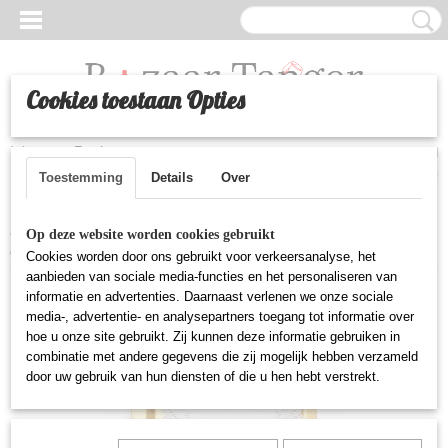
Cookies toestaan Opties
Inloggen
Registreren
UW WINKELWAGEN
Geen producten
(0)
Toestemming
Details
Over
Home
>
Huishoudelijke artikelen
>
Kartonnen onderbord
Op deze website worden cookies gebruikt
hapjes/zoetigheid (groot) - Goud
Cookies worden door ons gebruikt voor verkeersanalyse, het
aanbieden van sociale media-functies en het personaliseren van
informatie en advertenties. Daarnaast verlenen we onze sociale
media-, advertentie- en analysepartners toegang tot informatie over
hoe u onze site gebruikt. Zij kunnen deze informatie gebruiken in
combinatie met andere gegevens die zij mogelijk hebben verzameld
door uw gebruik van hun diensten of die u hen hebt verstrekt.