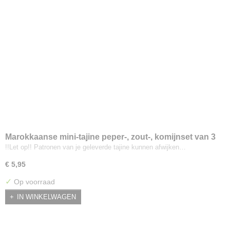
Marokkaanse mini-tajine peper-, zout-, komijnset van 3
(Blauw)
!!Let op!! Patronen van je geleverde tajine kunnen afwijken…
€ 5,95
✓
Op voorraad
IN WINKELWAGEN