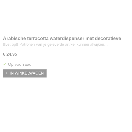
Arabische terracotta waterdispenser met decoratieve
patronen
!!Let op!! Patronen van je geleverde artikel kunnen afwijken…
€ 24,95
✓
Op voorraad
IN WINKELWAGEN