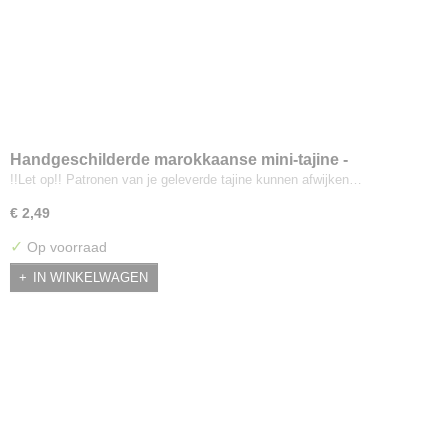
Handgeschilderde marokkaanse mini-tajine -
Lichtbruin/oranje
!!Let op!! Patronen van je geleverde tajine kunnen afwijken…
€ 2,49
✓
Op voorraad
IN WINKELWAGEN