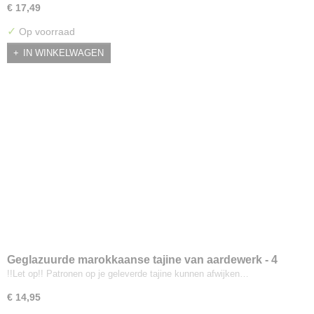
€ 17,49
✓
Op voorraad
IN WINKELWAGEN
Geglazuurde marokkaanse tajine van aardewerk - 4
persoons
!!Let op!! Patronen op je geleverde tajine kunnen afwijken…
€ 14,95