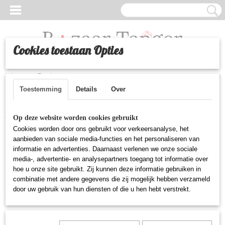
Cookies toestaan Opties
Inloggen
Registreren
UW WINKELWAGEN
Geen producten
(0)
Toestemming
Details
Over
Home
>
Huishoudelijke artikelen
>
Tajines
Op deze website worden cookies gebruikt
Cookies worden door ons gebruikt voor verkeersanalyse, het
aanbieden van sociale media-functies en het personaliseren van
Sorteer op:
informatie en advertenties. Daarnaast verlenen we onze sociale
media-, advertentie- en analysepartners toegang tot informatie over
1
2
»
hoe u onze site gebruikt. Zij kunnen deze informatie gebruiken in
combinatie met andere gegevens die zij mogelijk hebben verzameld
door uw gebruik van hun diensten of die u hen hebt verstrekt.