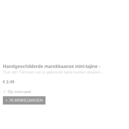
Handgeschilderde marokkaanse mini-tajine -
Donkerblauw
!!Let op!! Patronen van je geleverde tajine kunnen afwijken…
€ 2,49
✓
Op voorraad
IN WINKELWAGEN