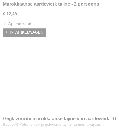
Marokkaanse aardewerk tajine - 2 persoons
€ 12,49
✓
Op voorraad
IN WINKELWAGEN
Geglazuurde marokkaanse tajine van aardewerk - 6
persoons
!!Let op!! Patronen op je geleverde tajine kunnen afwijken…