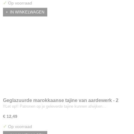
✓
Op voorraad
IN WINKELWAGEN
Geglazuurde marokkaanse tajine van aardewerk - 2
persoons
!!Let op!! Patronen op je geleverde tajine kunnen afwijken…
€ 12,49
✓
Op voorraad