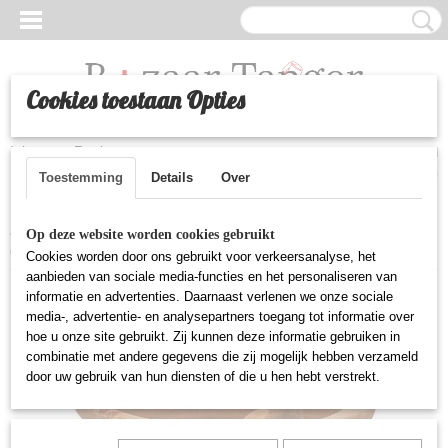
Cookies toestaan Opties
Inloggen
Registreren
UW WINKELWAGEN
Geen producten
(0)
Toestemming
Details
Over
Home
>
Huishoudelijke artikelen
>
Marokkaanse majmar
Op deze website worden cookies gebruikt
(vuurkorfwarmer)
Cookies worden door ons gebruikt voor verkeersanalyse, het
aanbieden van sociale media-functies en het personaliseren van
informatie en advertenties. Daarnaast verlenen we onze sociale
media-, advertentie- en analysepartners toegang tot informatie over
hoe u onze site gebruikt. Zij kunnen deze informatie gebruiken in
combinatie met andere gegevens die zij mogelijk hebben verzameld
door uw gebruik van hun diensten of die u hen hebt verstrekt.