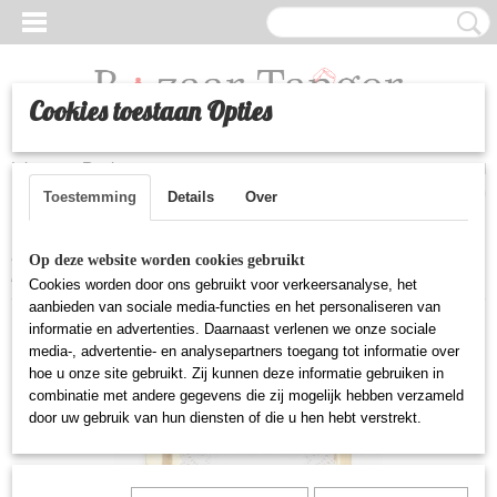
Cookies toestaan Opties
Inloggen
Registreren
UW WINKELWAGEN
Geen producten
(0)
Toestemming
Details
Over
Home
>
Huishoudelijke artikelen
>
Kartonnen onderbord
Op deze website worden cookies gebruikt
hapjes/zoetigheid (klein) - Goud
Cookies worden door ons gebruikt voor verkeersanalyse, het
aanbieden van sociale media-functies en het personaliseren van
informatie en advertenties. Daarnaast verlenen we onze sociale
media-, advertentie- en analysepartners toegang tot informatie over
hoe u onze site gebruikt. Zij kunnen deze informatie gebruiken in
combinatie met andere gegevens die zij mogelijk hebben verzameld
door uw gebruik van hun diensten of die u hen hebt verstrekt.