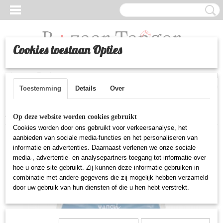
Cookies toestaan Opties
Inloggen
Registreren
UW WINKELWAGEN
Geen producten
(0)
Toestemming
Details
Over
Home
>
Huishoudelijke artikelen
>
Koekjes snijder uitsteekset van 3
Op deze website worden cookies gebruikt
Cookies worden door ons gebruikt voor verkeersanalyse, het
aanbieden van sociale media-functies en het personaliseren van
informatie en advertenties. Daarnaast verlenen we onze sociale
media-, advertentie- en analysepartners toegang tot informatie over
hoe u onze site gebruikt. Zij kunnen deze informatie gebruiken in
combinatie met andere gegevens die zij mogelijk hebben verzameld
door uw gebruik van hun diensten of die u hen hebt verstrekt.