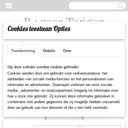
Cookies toestaan Opties
Inloggen
Registreren
UW WINKELWAGEN
Geen producten
(0)
Toestemming
Details
Over
Home
>
Huishoudelijke artikelen
>
Deegsnijder (chebakia)
Op deze website worden cookies gebruikt
Cookies worden door ons gebruikt voor verkeersanalyse, het
aanbieden van sociale media-functies en het personaliseren van
informatie en advertenties. Daarnaast verlenen we onze sociale
media-, advertentie- en analysepartners toegang tot informatie over
hoe u onze site gebruikt. Zij kunnen deze informatie gebruiken in
combinatie met andere gegevens die zij mogelijk hebben verzameld
door uw gebruik van hun diensten of die u hen hebt verstrekt.