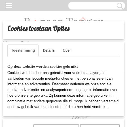
Cookies toestaan Opties
Inloggen
Registreren
UW WINKELWAGEN
Geen producten
(0)
Toestemming
Details
Over
Home
>
Huishoudelijke artikelen
>
Deegwieltje roestvrijstaal
Op deze website worden cookies gebruikt
Cookies worden door ons gebruikt voor verkeersanalyse, het
aanbieden van sociale media-functies en het personaliseren van
informatie en advertenties. Daarnaast verlenen we onze sociale
media-, advertentie- en analysepartners toegang tot informatie over
hoe u onze site gebruikt. Zij kunnen deze informatie gebruiken in
combinatie met andere gegevens die zij mogelijk hebben verzameld
door uw gebruik van hun diensten of die u hen hebt verstrekt.