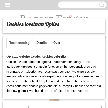
Cookies toestaan Opties
Inloggen
Registreren
UW WINKELWAGEN
Geen producten
(0)
Toestemming
Details
Over
Home
>
Huishoudelijke artikelen
>
Handgemaakte marokkaanse
Op deze website worden cookies gebruikt
waterkruik/karaf
Cookies worden door ons gebruikt voor verkeersanalyse, het
aanbieden van sociale media-functies en het personaliseren van
informatie en advertenties. Daarnaast verlenen we onze sociale
media-, advertentie- en analysepartners toegang tot informatie over
hoe u onze site gebruikt. Zij kunnen deze informatie gebruiken in
combinatie met andere gegevens die zij mogelijk hebben verzameld
door uw gebruik van hun diensten of die u hen hebt verstrekt.