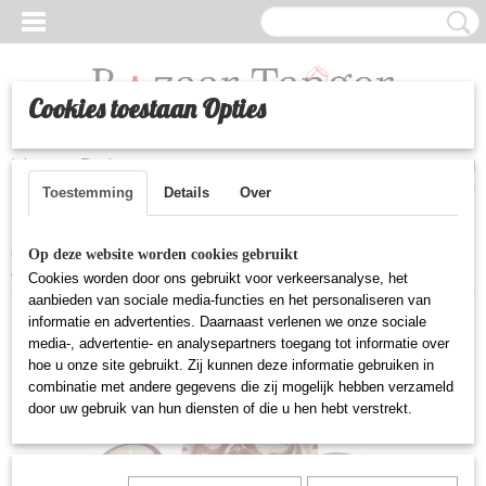
Cookies toestaan Opties
Inloggen
Registreren
UW WINKELWAGEN
Geen producten
(0)
Toestemming
Details
Over
Home
>
Huishoudelijke artikelen
>
Marokkaanse mini-tajine peper-,
Op deze website worden cookies gebruikt
zout-, komijnset van 3 (Bordeaux)
Cookies worden door ons gebruikt voor verkeersanalyse, het
aanbieden van sociale media-functies en het personaliseren van
informatie en advertenties. Daarnaast verlenen we onze sociale
media-, advertentie- en analysepartners toegang tot informatie over
hoe u onze site gebruikt. Zij kunnen deze informatie gebruiken in
combinatie met andere gegevens die zij mogelijk hebben verzameld
door uw gebruik van hun diensten of die u hen hebt verstrekt.