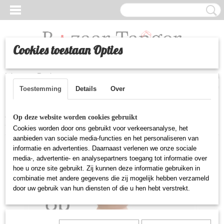
Cookies toestaan Opties
Inloggen
Registreren
UW WINKELWAGEN
Geen producten
(0)
Toestemming
Details
Over
Home
>
Huishoudelijke artikelen
>
Marokkaanse aardewerk tajine -
Op deze website worden cookies gebruikt
6 persoons
Cookies worden door ons gebruikt voor verkeersanalyse, het
aanbieden van sociale media-functies en het personaliseren van
informatie en advertenties. Daarnaast verlenen we onze sociale
media-, advertentie- en analysepartners toegang tot informatie over
hoe u onze site gebruikt. Zij kunnen deze informatie gebruiken in
combinatie met andere gegevens die zij mogelijk hebben verzameld
door uw gebruik van hun diensten of die u hen hebt verstrekt.