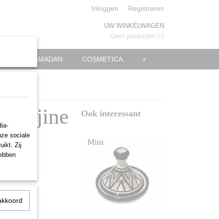
Inloggen
Registreren
UW WINKELWAGEN
Geen producten
(0)
EID EN RAMADAN
COSMETICA
+
k tajine
Ook interessant
ia-
nze sociale
ikt. Zij
hebben
akkoord