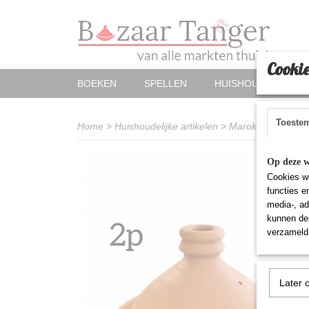
Cookie
BOEKEN
SPELLEN
HUISHOUDELIJKE A
Toeste
Home
>
Huishoudelijke artikelen
>
Marokkaanse aarde
Op deze w
Cookies wo
functies e
media-, ad
kunnen dez
verzameld 
Later 