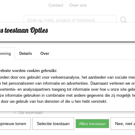
Contact
Over ons
s toestaan Opties
RTIKELEN
GEBED
LUCHTJES
HADJ EN UMRAH
mming
Details
Over
werk tajine - 2 persoons
Marokkaanse aardewer
ebsite worden cookies gebruikt
rden door ons gebruikt voor verkeersanalyse, het aanbieden van sociale med
- 2 persoons
n het personaliseren van informatie en advertenties. Daarnaast verlenen we o
vertentie- en analysepartners toegang tot informatie over hoe u onze site gebru
e informatie gebruiken in combinatie met andere gegevens die zij mogelijk 
€ 12,49
door uw gebruik van hun diensten of die u hen hebt verstrekt.
(inclusief btw 21%)
✓
Op voorraad
Aantal
opnieuw tonen
Selectie toestaan
Alles toestaan
Nee, niet 