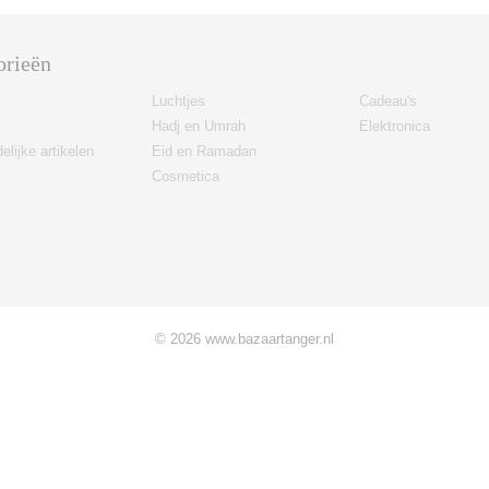
orieën
Luchtjes
Cadeau's
Hadj en Umrah
Elektronica
elijke artikelen
Eid en Ramadan
Cosmetica
© 2026 www.bazaartanger.nl