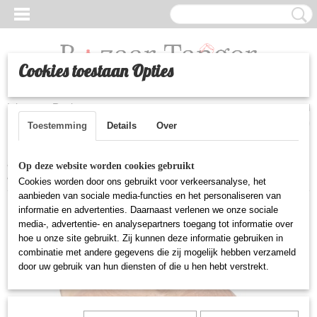
Cookies toestaan Opties
Inloggen
Registreren
UW WINKELWAGEN
Geen producten
(0)
Toestemming
Details
Over
Home
>
Huishoudelijke artikelen
>
Traditionele marokkaanse
Op deze website worden cookies gebruikt
aardewerken stoofpot - klein
Cookies worden door ons gebruikt voor verkeersanalyse, het
aanbieden van sociale media-functies en het personaliseren van
informatie en advertenties. Daarnaast verlenen we onze sociale
media-, advertentie- en analysepartners toegang tot informatie over
hoe u onze site gebruikt. Zij kunnen deze informatie gebruiken in
combinatie met andere gegevens die zij mogelijk hebben verzameld
door uw gebruik van hun diensten of die u hen hebt verstrekt.