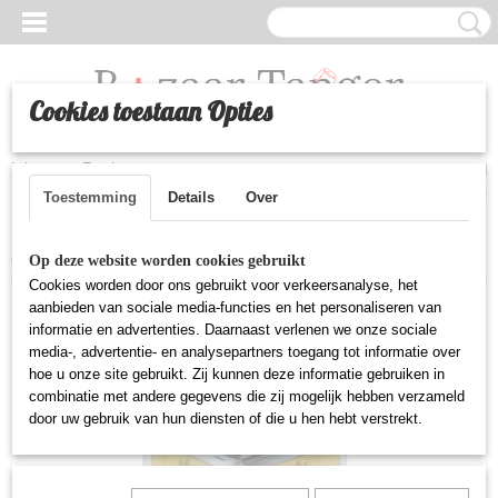
Cookies toestaan Opties
Inloggen
Registreren
UW WINKELWAGEN
Geen producten
(0)
Toestemming
Details
Over
Home
>
Huishoudelijke artikelen
>
Thee 9371 - 250g
Op deze website worden cookies gebruikt
Cookies worden door ons gebruikt voor verkeersanalyse, het
aanbieden van sociale media-functies en het personaliseren van
informatie en advertenties. Daarnaast verlenen we onze sociale
media-, advertentie- en analysepartners toegang tot informatie over
hoe u onze site gebruikt. Zij kunnen deze informatie gebruiken in
combinatie met andere gegevens die zij mogelijk hebben verzameld
door uw gebruik van hun diensten of die u hen hebt verstrekt.