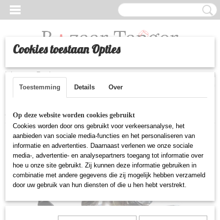
Cookies toestaan Opties
Inloggen
Registreren
UW WINKELWAGEN
Geen producten
(0)
Toestemming
Details
Over
Home
>
Huishoudelijke artikelen
>
Marokkaanse theepot - 500ml
Op deze website worden cookies gebruikt
Cookies worden door ons gebruikt voor verkeersanalyse, het
aanbieden van sociale media-functies en het personaliseren van
informatie en advertenties. Daarnaast verlenen we onze sociale
media-, advertentie- en analysepartners toegang tot informatie over
hoe u onze site gebruikt. Zij kunnen deze informatie gebruiken in
combinatie met andere gegevens die zij mogelijk hebben verzameld
door uw gebruik van hun diensten of die u hen hebt verstrekt.