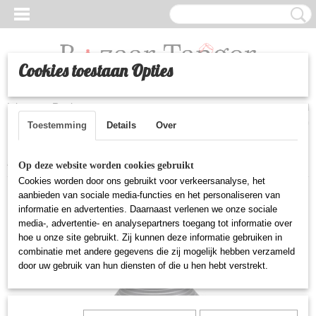
Cookies toestaan Opties
Inloggen
Registreren
UW WINKELWAGEN
Geen producten
(0)
Toestemming
Details
Over
Home
>
Huishoudelijke artikelen
>
Aluminium tajine Agadir - Zwart
Op deze website worden cookies gebruikt
Cookies worden door ons gebruikt voor verkeersanalyse, het
aanbieden van sociale media-functies en het personaliseren van
informatie en advertenties. Daarnaast verlenen we onze sociale
media-, advertentie- en analysepartners toegang tot informatie over
hoe u onze site gebruikt. Zij kunnen deze informatie gebruiken in
combinatie met andere gegevens die zij mogelijk hebben verzameld
door uw gebruik van hun diensten of die u hen hebt verstrekt.