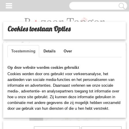
Cookies toestaan Opties
Inloggen
Registreren
UW WINKELWAGEN
Geen producten
(0)
Toestemming
Details
Over
Home
>
Spellen
>
Podcast vragenspel MinuutVoorAllah -
Op deze website worden cookies gebruikt
Huwelijkseditie
Cookies worden door ons gebruikt voor verkeersanalyse, het
aanbieden van sociale media-functies en het personaliseren van
informatie en advertenties. Daarnaast verlenen we onze sociale
media-, advertentie- en analysepartners toegang tot informatie over
hoe u onze site gebruikt. Zij kunnen deze informatie gebruiken in
combinatie met andere gegevens die zij mogelijk hebben verzameld
door uw gebruik van hun diensten of die u hen hebt verstrekt.