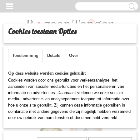
Cookies toestaan Opties
Inloggen
Registreren
UW WINKELWAGEN
Geen producten
(0)
Toestemming
Details
Over
Home
>
Luchtjes
>
Boutique - Fakhamat Al Oud Air freshener
Op deze website worden cookies gebruikt
(500ml)
Cookies worden door ons gebruikt voor verkeersanalyse, het
aanbieden van sociale media-functies en het personaliseren van
informatie en advertenties. Daarnaast verlenen we onze sociale
media-, advertentie- en analysepartners toegang tot informatie over
hoe u onze site gebruikt. Zij kunnen deze informatie gebruiken in
combinatie met andere gegevens die zij mogelijk hebben verzameld
door uw gebruik van hun diensten of die u hen hebt verstrekt.