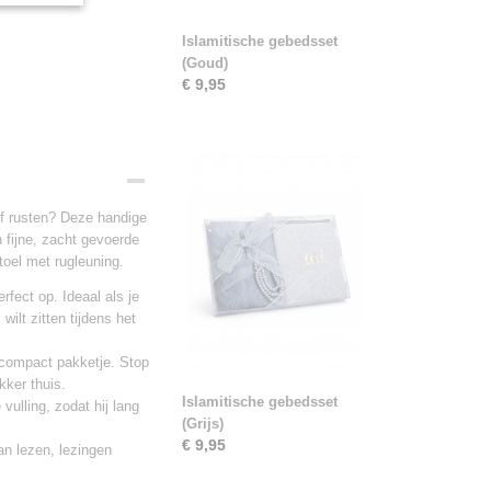
Islamitische gebedsset
(Goud)
€ 9,95
of rusten? Deze handige
 fijne, zacht gevoerde
toel met rugleuning.
fect op. Ideaal als je
ilt zitten tijdens het
compact pakketje. Stop
kker thuis.
Islamitische gebedsset
ulling, zodat hij lang
(Grijs)
€ 9,95
an lezen, lezingen