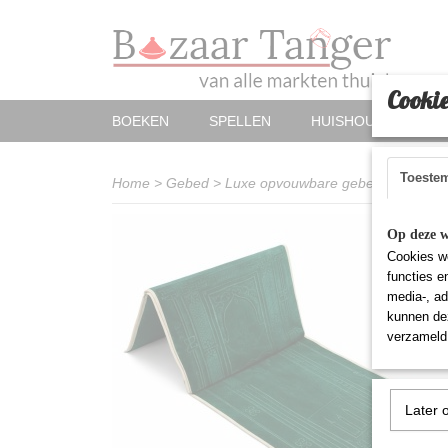
Cookie
BOEKEN
SPELLEN
HUISHOUDELIJKE A
Toeste
Home
>
Gebed
>
Luxe opvouwbare gebedsmat met ve
Op deze w
Cookies wo
functies e
media-, ad
kunnen dez
verzameld 
Later 