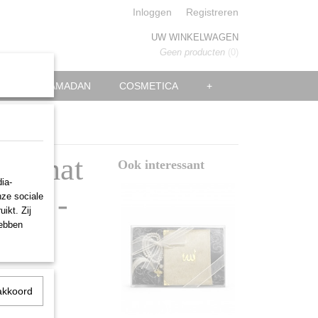
Inloggen
Registreren
UW WINKELWAGEN
Geen producten
(0)
EID EN RAMADAN
COSMETICA
+
edsmat
Ook interessant
ia-
ning -
nze sociale
ikt. Zij
hebben
akkoord