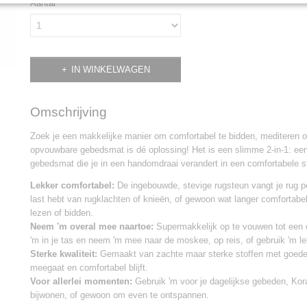
Aantal
IN WINKELWAGEN
Omschrijving
Zoek je een makkelijke manier om comfortabel te bidden, mediteren 
opvouwbare gebedsmat is dé oplossing! Het is een slimme 2-in-1: een
gebedsmat die je in een handomdraai verandert in een comfortabele s
Lekker comfortabel:
De ingebouwde, stevige rugsteun vangt je rug per
last hebt van rugklachten of knieën, of gewoon wat langer comfortabel w
lezen of bidden.
Neem 'm overal mee naartoe:
Supermakkelijk op te vouwen tot een 
'm in je tas en neem 'm mee naar de moskee, op reis, of gebruik 'm le
Sterke kwaliteit:
Gemaakt van zachte maar sterke stoffen met goede v
meegaat en comfortabel blijft.
Voor allerlei momenten:
Gebruik 'm voor je dagelijkse gebeden, Kor
bijwonen, of gewoon om even te ontspannen.