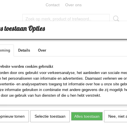
Contact
Over ons
s toestaan Opties
RTIKELEN
GEBED
LUCHTJES
HADJ EN UMRAH
mming
Details
Over
rstelbare rugleuning - Groen
Luxe opvouwbare geb
ebsite worden cookies gebruikt
rden door ons gebruikt voor verkeersanalyse, het aanbieden van sociale med
met verstelbare rugleu
n het personaliseren van informatie en advertenties. Daarnaast verlenen we o
vertentie- en analysepartners toegang tot informatie over hoe u onze site gebru
e informatie gebruiken in combinatie met andere gegevens die zij mogelijk 
Groen
door uw gebruik van hun diensten of die u hen hebt verstrekt.
€ 14,95
(inclusief btw 21%)
opnieuw tonen
Selectie toestaan
Alles toestaan
Nee, niet 
✓
Op voorraad