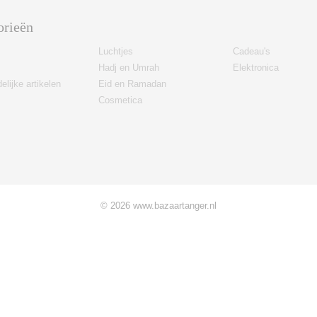
orieën
Luchtjes
Cadeau's
Hadj en Umrah
Elektronica
elijke artikelen
Eid en Ramadan
Cosmetica
© 2026 www.bazaartanger.nl