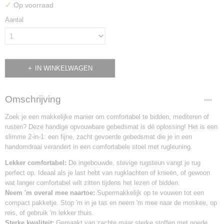
✓
Op voorraad
Aantal
IN WINKELWAGEN
Omschrijving
Zoek je een makkelijke manier om comfortabel te bidden, mediteren of
rusten? Deze handige opvouwbare gebedsmat is dé oplossing! Het is een
slimme 2-in-1: een fijne, zacht gevoerde gebedsmat die je in een
handomdraai verandert in een comfortabele stoel met rugleuning.
Lekker comfortabel:
De ingebouwde, stevige rugsteun vangt je rug
perfect op. Ideaal als je last hebt van rugklachten of knieën, of gewoon
wat langer comfortabel wilt zitten tijdens het lezen of bidden.
Neem 'm overal mee naartoe:
Supermakkelijk op te vouwen tot een
compact pakketje. Stop 'm in je tas en neem 'm mee naar de moskee, op
reis, of gebruik 'm lekker thuis.
Sterke kwaliteit:
Gemaakt van zachte maar sterke stoffen met goede