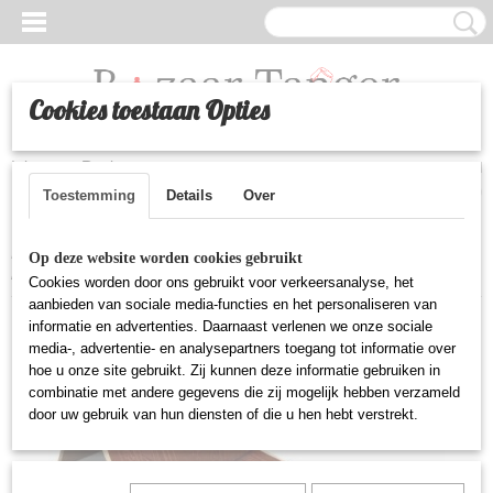
Cookies toestaan Opties
Inloggen
Registreren
UW WINKELWAGEN
Geen producten
(0)
Toestemming
Details
Over
Home
>
Gebed
>
Luxe opvouwbare gebedsmat met verstelbare
Op deze website worden cookies gebruikt
rugleuning - Bruin
Cookies worden door ons gebruikt voor verkeersanalyse, het
aanbieden van sociale media-functies en het personaliseren van
informatie en advertenties. Daarnaast verlenen we onze sociale
media-, advertentie- en analysepartners toegang tot informatie over
hoe u onze site gebruikt. Zij kunnen deze informatie gebruiken in
combinatie met andere gegevens die zij mogelijk hebben verzameld
door uw gebruik van hun diensten of die u hen hebt verstrekt.