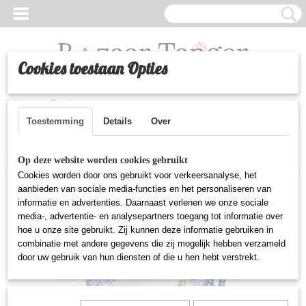
Cookies toestaan Opties
Inloggen
Registreren
UW WINKELWAGEN
Geen producten
(0)
Toestemming
Details
Over
Home
>
Gebed
>
Draagbare islamitische gebedsset - Donkerblauw
Op deze website worden cookies gebruikt
Cookies worden door ons gebruikt voor verkeersanalyse, het
aanbieden van sociale media-functies en het personaliseren van
informatie en advertenties. Daarnaast verlenen we onze sociale
media-, advertentie- en analysepartners toegang tot informatie over
hoe u onze site gebruikt. Zij kunnen deze informatie gebruiken in
combinatie met andere gegevens die zij mogelijk hebben verzameld
door uw gebruik van hun diensten of die u hen hebt verstrekt.