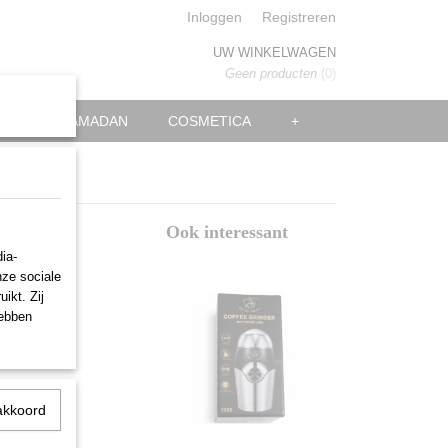
Inloggen
Registreren
UW WINKELWAGEN
Geen producten
(0)
EID EN RAMADAN
COSMETICA
+
ill
Ook interessant
ia-
nze sociale
ikt. Zij
hebben
akkoord