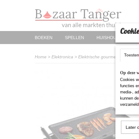
Cookie
BOEKEN
SPELLEN
HUISHOUDELIJKE A
Toeste
Home
>
Elektronica
>
Elektrische gourmet grill (klein)
Op deze w
Cookies wo
functies e
media-, ad
kunnen dez
verzameld 
Later 