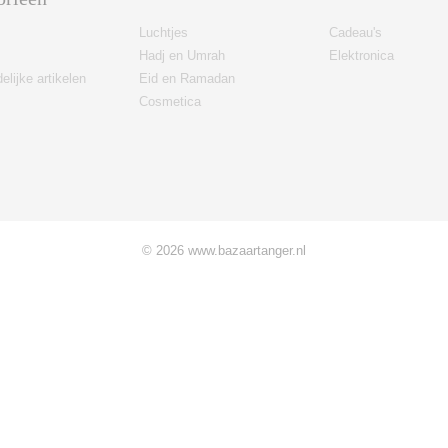
Luchtjes
Cadeau's
Hadj en Umrah
Elektronica
elijke artikelen
Eid en Ramadan
Cosmetica
© 2026 www.bazaartanger.nl