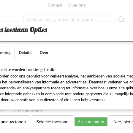
Contact
Over ons
s toestaan Opties
RTIKELEN
GEBED
LUCHTJES
HADJ EN UMRAH
mming
Details
Over
Elektrische gourmet gr
ebsite worden cookies gebruikt
rden door ons gebruikt voor verkeersanalyse, het aanbieden van sociale med
(klein)
n het personaliseren van informatie en advertenties. Daarnaast verlenen we o
vertentie- en analysepartners toegang tot informatie over hoe u onze site gebru
e informatie gebruiken in combinatie met andere gegevens die zij mogelijk 
€ 24,95
door uw gebruik van hun diensten of die u hen hebt verstrekt.
(inclusief btw 21%)
✓
Op voorraad
Aantal
opnieuw tonen
Selectie toestaan
Alles toestaan
Nee, niet 