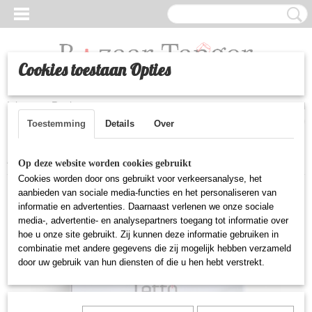
Cookies toestaan Opties
Inloggen
Registreren
UW WINKELWAGEN
Geen producten
(0)
Toestemming
Details
Over
Home
>
Elektronica
>
Elektrische barbecue grill
Op deze website worden cookies gebruikt
Cookies worden door ons gebruikt voor verkeersanalyse, het
aanbieden van sociale media-functies en het personaliseren van
informatie en advertenties. Daarnaast verlenen we onze sociale
media-, advertentie- en analysepartners toegang tot informatie over
hoe u onze site gebruikt. Zij kunnen deze informatie gebruiken in
combinatie met andere gegevens die zij mogelijk hebben verzameld
door uw gebruik van hun diensten of die u hen hebt verstrekt.