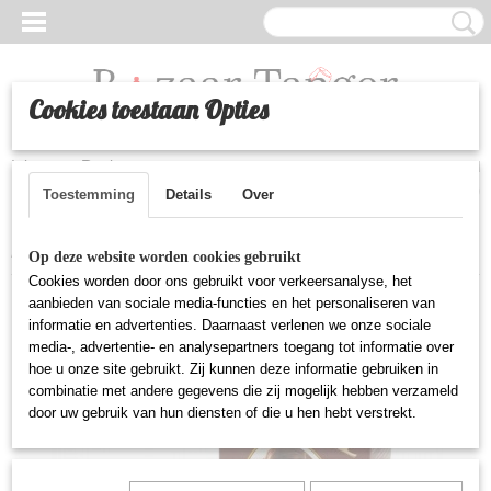
Cookies toestaan Opties
Inloggen
Registreren
UW WINKELWAGEN
Geen producten
(0)
Toestemming
Details
Over
Home
>
Cosmetica
>
Royal henna poeder (haarkleuring) - Bruin
Op deze website worden cookies gebruikt
Cookies worden door ons gebruikt voor verkeersanalyse, het
aanbieden van sociale media-functies en het personaliseren van
informatie en advertenties. Daarnaast verlenen we onze sociale
media-, advertentie- en analysepartners toegang tot informatie over
hoe u onze site gebruikt. Zij kunnen deze informatie gebruiken in
combinatie met andere gegevens die zij mogelijk hebben verzameld
door uw gebruik van hun diensten of die u hen hebt verstrekt.